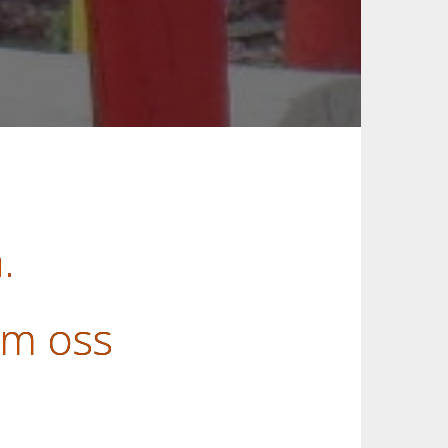
.
om oss