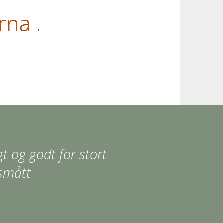
rna .
gt og godt for stort
smått