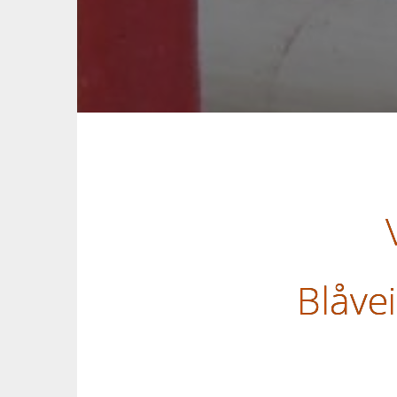
Blåve