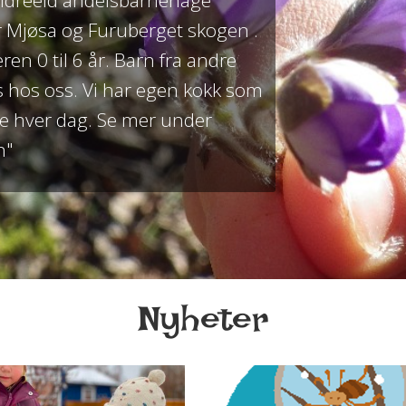
eldreeid andelsbarnehage
 Mjøsa og Furuberget skogen .
deren 0 til 6 år. Barn fra andre
hos oss. Vi har egen kokk som
tte hver dag. Se mer under
n"
Nyheter