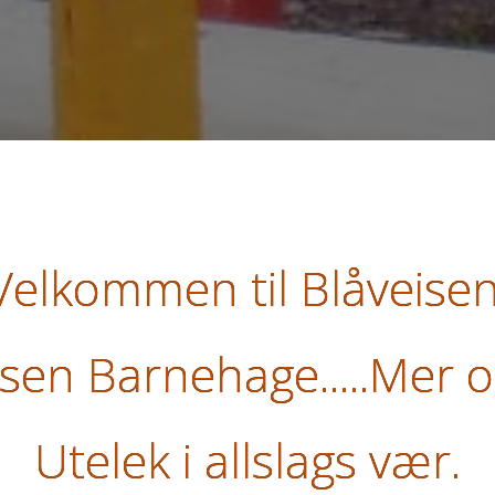
Velkommen til Blåveisen
isen Barnehage.....Mer 
Utelek i allslags vær.