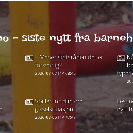
o - siste nytt fra barne
r
– Mener statsråden det er
Nå
forsvarlig?
ba
typer 
2026-08-07T14:08:45
20
Spiller inn film om
Les me
n
gisselsituasjon
nytt 
2026-08-05T14:47:47