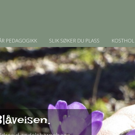
ÅR PEDAGOGIKK
SLIK SØKER DU PLASS
KOSTHOL
låveisen.