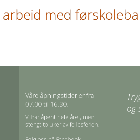
 arbeid med førskoleba
Våre åpningstider er fra
Try
07.00 til 16.30.
og 
Vi har åpent hele året, men
stengt to uker av fellesferien.
Følg oss på Facebook: