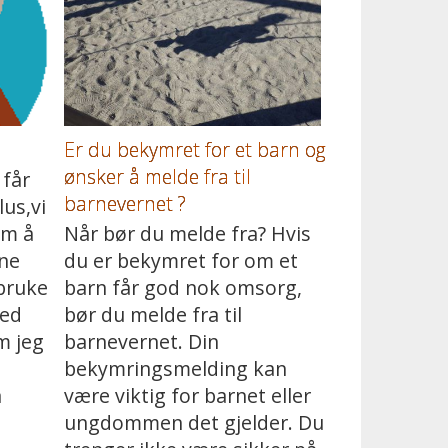
Er du bekymret for et barn og
ønsker å melde fra til
får
barnevernet ?
us,vi
om å
Når bør du melde fra? Hvis
ine
du er bekymret for om et
 bruke
barn får god nok omsorg,
ved
bør du melde fra til
m jeg
barnevernet. Din
bekymringsmelding kan
å
være viktig for barnet eller
ungdommen det gjelder. Du