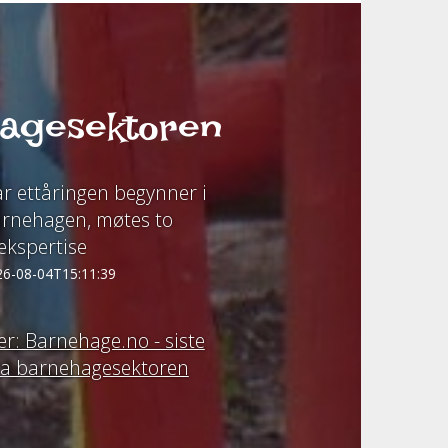
hagesektoren
r ettåringen begynner i
rnehagen, møtes to
ekspertise
26-08-04T15:11:39
r: Barnehage.no - siste
fra barnehagesektoren