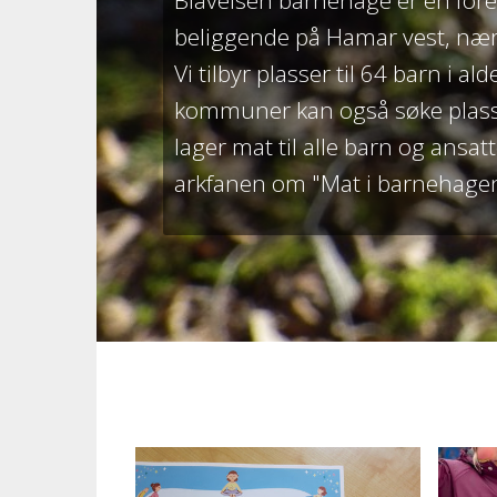
Blåveisen barnehage er en for
beliggende på Hamar vest, nær
Vi tilbyr plasser til 64 barn i al
kommuner kan også søke plass 
lager mat til alle barn og ansa
arkfanen om "Mat i barnehage