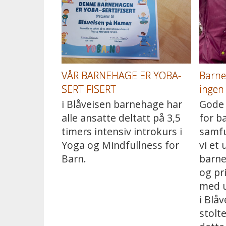
VÅR BARNEHAGE ER YOBA-
Barneh
SERTIFISERT
ingen 
i Blåveisen barnehage har
Gode 
alle ansatte deltatt på 3,5
for b
timers intensiv introkurs i
samfu
Yoga og Mindfullness for
vi et
Barn.
barn
og pr
med u
i Blå
stolt