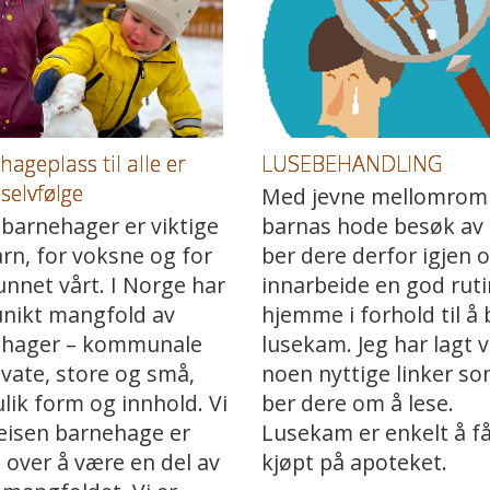
ageplass til alle er
LUSEBEHANDLING
selvfølge
Med jevne mellomrom 
barnehager er viktige
barnas hode besøk av l
arn, for voksne og for
ber dere derfor igjen 
nnet vårt. I Norge har
innarbeide en god rut
 unikt mangfold av
hjemme i forhold til å
ehager – kommunale
lusekam. Jeg har lagt 
ivate, store og små,
noen nyttige linker so
lik form og innhold. Vi
ber dere om å lese.
veisen barnehage er
Lusekam er enkelt å f
e over å være en del av
kjøpt på apoteket.