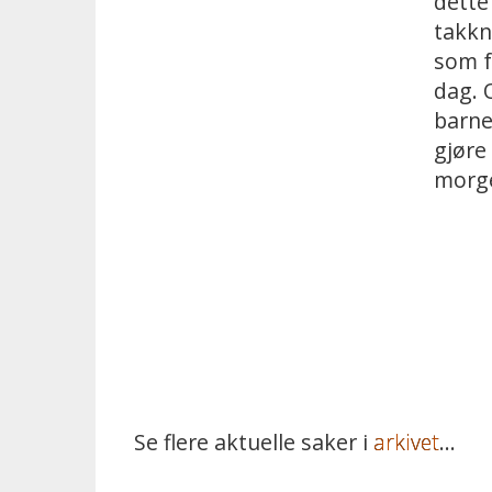
dette
takkn
som f
dag. 
barne
gjøre 
morg
Se flere aktuelle saker i
arkivet
...