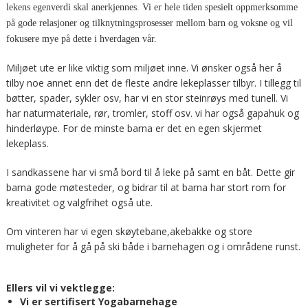
lekens egenverdi skal anerkjennes. Vi er hele tiden spesielt oppmerksomme
på gode relasjoner og tilknytningsprosesser mellom barn og voksne og vil
fokusere mye på dette i hverdagen vår.
Miljøet ute er like viktig som miljøet inne. Vi ønsker også her å
tilby noe annet enn det de fleste andre lekeplasser tilbyr. I tillegg til
bøtter, spader, sykler osv, har vi en stor steinrøys med tunell. Vi
har naturmateriale, rør, tromler, stoff osv. vi har også gapahuk og
hinderløype. For de minste barna er det en egen skjermet
lekeplass.
I sandkassene har vi små bord til å leke på samt en båt. Dette gir
barna gode møtesteder, og bidrar til at barna har stort rom for
kreativitet og valgfrihet også ute.
Om vinteren har vi egen skøytebane,akebakke og store
muligheter for å gå på ski både i barnehagen og i områdene runst.
Ellers vil vi vektlegge:
Vi er sertifisert Yogabarnehage