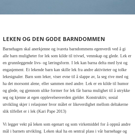
LEKEN OG DEN GODE BARNDOMMEN
Barnehagen skal anerkjenne og ivareta barndommens egenverdi ved å gi
alle barn muligheter for lek som kilde til trivsel, vennskap og glede. Lek er
en grunnleggende livs- og læringsform. I lek kan barna delta med lyst og
engasjement. Et lekende barn kan skille lek fra andre aktiviteter og tolke
lekesignaler. Barn som leker, viser evne til å slappe av, la seg rive med og
ha det morsomt alene, eller sammen med andre. Lek er en kilde til humor
og glede, og gjennom ulike former for lek får barna mulighet til å utrykke
seg og kjenne at egen opplevelsesverden gjelder. Konstruktiv, sosial
utvikling skjer i relasjoner hvor målet er likeverdighet mellom deltakerne
slik tilfellet er i lek (Kari Pape 2013)
Vi legger vekt på leken som egenart og som virkemiddel for å oppnå andre
mål i barnets utvikling. Leken skal ha en sentral plass i vår barnehage og