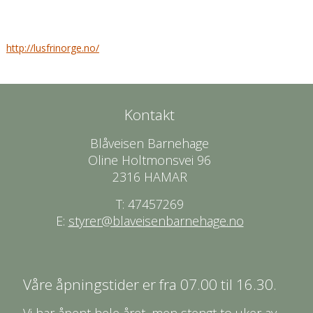
http://lusfrinorge.no/
Kontakt
Blåveisen Barnehage
Oline Holtmonsvei 96
2316 HAMAR
T: 47457269
E:
styrer@blaveisenbarnehage.no
Våre åpningstider er fra 07.00 til 16.30.
Vi har åpent hele året, men stengt to uker av